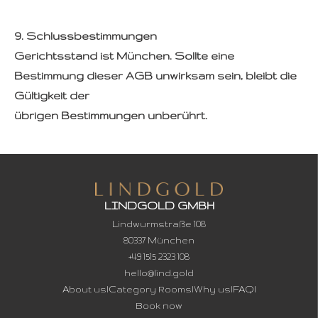
9. Schlussbestimmungen
Gerichtsstand ist München. Sollte eine
Bestimmung dieser AGB unwirksam sein, bleibt die
Gültigkeit der
übrigen Bestimmungen unberührt.
LINDGOLD GMBH
Lindwurmstraße 108
80337 München
+49 1515 2323 108
hello@lind.gold
About us
l
Category Rooms
l
Why us
l
FAQ
l
Book now